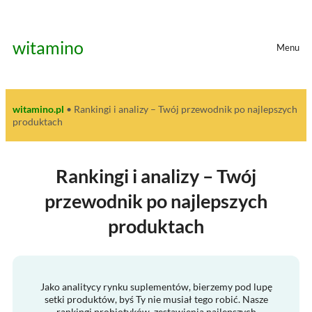
Przejdź
do
treści
witamino
Menu
witamino.pl
•
Rankingi i analizy – Twój przewodnik po najlepszych
produktach
Rankingi i analizy – Twój
przewodnik po najlepszych
produktach
Jako analitycy rynku suplementów, bierzemy pod lupę
setki produktów, byś Ty nie musiał tego robić. Nasze
rankingi probiotyków, zestawienia najlepszych