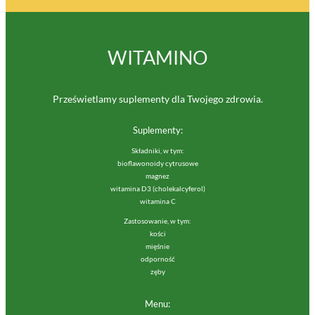
WITAMINO
Prześwietlamy suplementy dla Twojego zdrowia.
Suplementy:
Składniki, w tym:
bioflawonoidy cytrusowe
magnez
witamina D3 (cholekalcyferol)
witamina C
Zastosowanie, w tym:
kości
mięśnie
odporność
zęby
Menu: