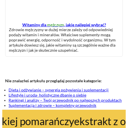
Witaminy dla
mężczyzn
, jakie najlepiej wybrać?
Zdrowie mężczyzny w dużej mierze zależy od odpowiedniej
podaży witamin i minerałów. Właściwe suplementy mogą
poprawić energię, odporność i wydolność organizmu. W tym
artykule dowiesz się, jakie witaminy są szczególnie ważne dla
mężczyzn i jak je skutecznie uzupełniać.
Nie znalazłeś artykułu przeglądaj pozostałe kategorie:
Dieta i odżywianie – synergia pożywienia i suplementacji
Lifestyle i uroda- holistyczne dbanie o siebie
Rankingi i analizy – Twój przewodnik po najlepszych produktach
Suplementacja i zdrowie – kompletny przewodnik
pomarańczy
ekstrakt z owoców 