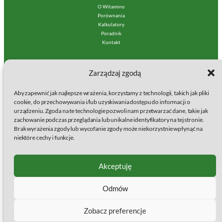
O Witamino
Porównania
Kalkulatory
Poradnik
Kontakt
Polityki:
Zarządzaj zgodą
Regulamin Serwisu
Polityka prywatności
Aby zapewnić jak najlepsze wrażenia, korzystamy z technologii, takich jak pliki
Polityka plików cookies (EU)
cookie, do przechowywania i/lub uzyskiwania dostępu do informacji o
urządzeniu. Zgoda na te technologie pozwoli nam przetwarzać dane, takie jak
Wydawcą serwisu jest:
zachowanie podczas przeglądania lub unikalne identyfikatory na tej stronie.
Brak wyrażenia zgody lub wycofanie zgody może niekorzystnie wpłynąć na
baSap sp. z o.o.
niektóre cechy i funkcje.
Klamry 9a
86-200 Chełmno
KRS: 0000861633
Akceptuję
NIP: 8751563825
Regon: 387102999
Odmów
Strona facebook
Instagram
Jesteśmy na
Zobacz preferencje