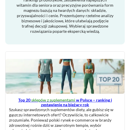
witamin dla seniora oraz precyzyjne porównania form
magnezu bazują na twardych danych: składzie,
przyswajalności i cenie. Prezentujemy rzetelne analizy
biznesowe i jakościowe, które ułatwiają podjęcie
trafnej decyzji zakupowej. Wybieraj sprawdzone
rozwiązania poparte ekspercką wiedzą.
Top 20
sklepów z suplementami
w Polsce – ranking i
zestawienie na bieżący rok
Szukasz sprawdzonych suplementów diety, ale gubisz się w
gąszczu internetowych ofert? Oczywiście, to całkowicie
zrozumiałe. Ponieważ polski rynek e-commerce w branży
zdrowotnej rośnie dziś w zawrotnym tempie, wybór