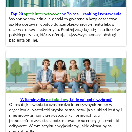
Top 20
aptek internetowych
w Polsce – ranking i zestawienie
Wybór odpowiedniej e-apteki to gwarancja bezpieczeństwa,
szybka dostawa i dostęp do szerokiego asortymentu leków
oraz wyrobów medycznych. Poniżej znajduje się lista liderów
polskiego rynku, którzy oferują najwyższy standard obsługi
pacjenta online.
Witaminy dla
nastolatków
, jakie najlepiej wybrać?
Okres dojrzewania to czas bardzo intensywnych zmian w
organizmie. Nastolatki szybko rosną, rozwija się układ kostny i
mięśniowy, zmienia się gospodarka hormonalna, a
jednocześnie wzrasta zapotrzebowanie na energię i składniki
odżywcze. W tym artykule wyjaśniamy, jakie witaminy są
niezbędne dla…