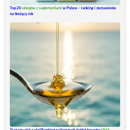
Top 20
sklepów z suplementami
w Polsce – ranking i zestawienie
na bieżący rok
Tran czy olej z alg? Ranking najlepszych źródeł kwasów
DHA