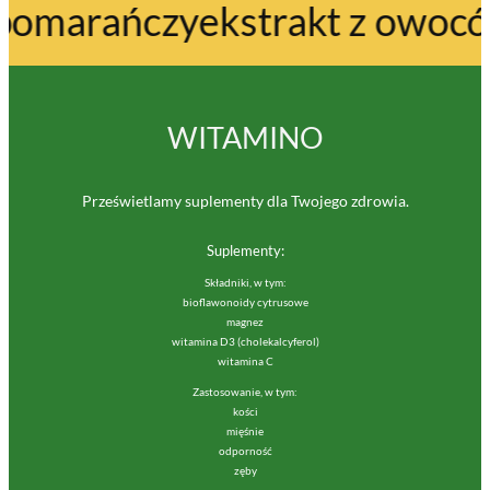
y
ekstrakt z owoców dzikiej ró
WITAMINO
Prześwietlamy suplementy dla Twojego zdrowia.
Suplementy:
Składniki, w tym:
bioflawonoidy cytrusowe
magnez
witamina D3 (cholekalcyferol)
witamina C
Zastosowanie, w tym:
kości
mięśnie
odporność
zęby