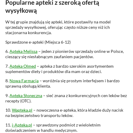
Popularne apteki z szeroką ofertą
wysyłkową
W tej grupie znajdują się apteki, które postawiły na model
sprzedaży wysyłkowej, oferując często niższe ceny niż ich
stacjonarna konkurencja.
Sprawdzone e-apteki (Miejsca 6-12)
6.
Apteka Melissa
– jeden z pionierów sprzedaży online w Polsce,
cieszący się niesłabnącym zaufaniem pacjentów.
7.
Apteka Olmed
– apteka z bardzo szerokim asortymentem
suplementów diety i produktów dla mam oraz dzieci.
8.
Nowa Farmacja
– wyróżnia się prostym interfejsem i bardzo
sprawną obsługą klienta.
9.
Apteka Słoneczna
– sieć znana z konkurencyjnych cen leków bez
recepty (OTC).
10.
Wapteka.pl
– nowoczesna e-apteka, która kładzie duży nacisk
na bezpieczeństwo transportu leków.
11.
i-Apteka.pl
– sprawdzony podmiot z wieloletnim
doświadczeniem w handlu medycznym.