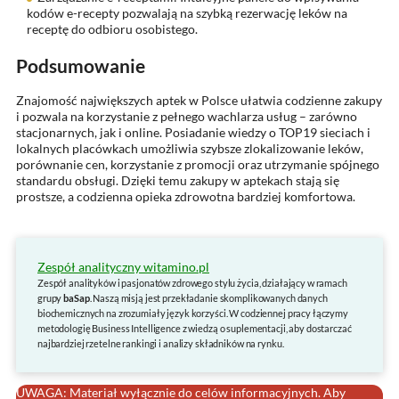
kodów e-recepty pozwalają na szybką rezerwację leków na
receptę do odbioru osobistego.
Podsumowanie
Znajomość największych aptek w Polsce ułatwia codzienne zakupy
i pozwala na korzystanie z pełnego wachlarza usług – zarówno
stacjonarnych, jak i online. Posiadanie wiedzy o TOP19 sieciach i
lokalnych placówkach umożliwia szybsze zlokalizowanie leków,
porównanie cen, korzystanie z promocji oraz utrzymanie spójnego
standardu obsługi. Dzięki temu zakupy w aptekach stają się
prostsze, a codzienna opieka zdrowotna bardziej komfortowa.
Zespół analityczny witamino.pl
Zespół analityków i pasjonatów zdrowego stylu życia, działający w ramach
grupy
baSap
. Naszą misją jest przekładanie skomplikowanych danych
biochemicznych na zrozumiały język korzyści. W codziennej pracy łączymy
metodologię Business Intelligence z wiedzą o suplementacji, aby dostarczać
najbardziej rzetelne rankingi i analizy składników na rynku.
UWAGA: Materiał wyłącznie do celów informacyjnych. Aby