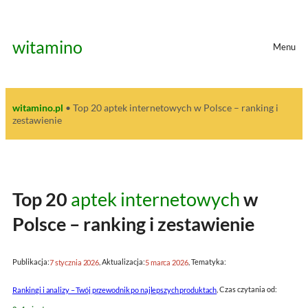
Przejdź
do
treści
witamino
Menu
witamino.pl
•
Top 20 aptek internetowych w Polsce – ranking i
zestawienie
Top 20
aptek internetowych
w
Polsce – ranking i zestawienie
Publikacja:
, Aktualizacja:
, Tematyka:
7 stycznia 2026
5 marca 2026
, Czas czytania od:
Rankingi i analizy – Twój przewodnik po najlepszych produktach