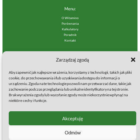
Menu:
O Witamino
Porównania
Kalkulatory
Poradnik
Kontakt
Polityki:
Zarządzaj zgodą
Regulamin Serwisu
Polityka prywatności
Aby zapewnić jak najlepsze wrażenia, korzystamy z technologii, takich jak pliki
Polityka plików cookies (EU)
cookie, do przechowywania i/lub uzyskiwania dostępu do informacji o
urządzeniu. Zgoda na te technologie pozwoli nam przetwarzać dane, takie jak
Wydawcą serwisu jest:
zachowanie podczas przeglądania lub unikalne identyfikatory na tej stronie.
Brak wyrażenia zgody lub wycofanie zgody może niekorzystnie wpłynąć na
baSap sp. z o.o.
niektóre cechy i funkcje.
Klamry 9a
86-200 Chełmno
KRS: 0000861633
Akceptuję
NIP: 8751563825
Regon: 387102999
Odmów
Strona facebook
Instagram
Jesteśmy na