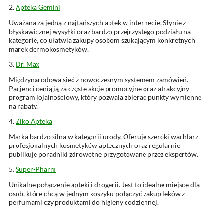
2.
Apteka Gemini
Uważana za jedną z najtańszych aptek w internecie. Słynie z
błyskawicznej wysyłki oraz bardzo przejrzystego podziału na
kategorie, co ułatwia zakupy osobom szukającym konkretnych
marek dermokosmetyków.
3.
Dr. Max
Międzynarodowa sieć z nowoczesnym systemem zamówień.
Pacjenci cenią ją za częste akcje promocyjne oraz atrakcyjny
program lojalnościowy, który pozwala zbierać punkty wymienne
na rabaty.
4.
Ziko Apteka
Marka bardzo silna w kategorii urody. Oferuje szeroki wachlarz
profesjonalnych kosmetyków aptecznych oraz regularnie
publikuje poradniki zdrowotne przygotowane przez ekspertów.
5.
Super-Pharm
Unikalne połączenie apteki i drogerii. Jest to idealne miejsce dla
osób, które chcą w jednym koszyku połączyć zakup leków z
perfumami czy produktami do higieny codziennej.