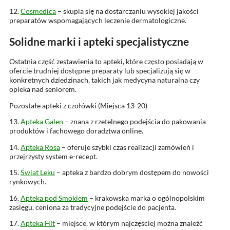
12.
Cosmedica
– skupia się na dostarczaniu wysokiej jakości
preparatów wspomagających leczenie dermatologiczne.
Solidne marki i apteki specjalistyczne
Ostatnia część zestawienia to apteki, które często posiadają w
ofercie trudniej dostępne preparaty lub specjalizują się w
konkretnych dziedzinach, takich jak medycyna naturalna czy
opieka nad seniorem.
Pozostałe apteki z czołówki (Miejsca 13-20)
13.
Apteka Galen
– znana z rzetelnego podejścia do pakowania
produktów i fachowego doradztwa online.
14.
Apteka Rosa
– oferuje szybki czas realizacji zamówień i
przejrzysty system e-recept.
15.
Świat Leku
– apteka z bardzo dobrym dostępem do nowości
rynkowych.
16.
Apteka pod Smokiem
– krakowska marka o ogólnopolskim
zasięgu, ceniona za tradycyjne podejście do pacjenta.
17.
Apteka Hit
– miejsce, w którym najczęściej można znaleźć