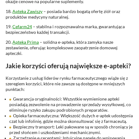
okazje cenowe na popularne suplementy.
18.
Apteka Zawiszy
– posiada bardzo bogatą ofertę ziół oraz
produktów medycyny naturalnej.
19.
Cefarm24
– stabilna i rozpoznawalna marka, gwarantująca
bezpieczeństwo każdej transakcji.
20.
Apteka Prima
– solidna e-apteka, która zamyka nasze
zestawienie, oferując kompleksowe zaopatrzenie domowej
apteczki.
Jakie korzyści oferują największe e-apteki?
Korzystanie z usług liderów rynku farmaceutycznego wiąże się z
szeregiem korzyści, które nie zawsze są dostępne w mniejszych
punktach:
Gwarancja oryginalności: Wszystkie wymienione apteki
posiadają zezwolenie na prowadzenie sprzedaży wysyłkowej, co
eliminuje ryzyko zakupu podrobionych preparatów.
Opieka farmaceutyczna: Większość dużych e-aptek udostępnia
czat lub infolinię, gdzie można skonsultować się z farmaceutą.
Bezpieczny transport: Leki pakowane są w sposób chroniący je
przed słońcem i uszkodzeniami mechanicznymi.
Zarządzanie e-receptami: Intuicyjne panele do wpisywania