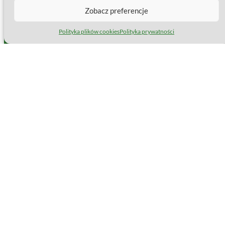
Zobacz preferencje
Polityka plików cookies
Polityka prywatności
Wybrano: 0/2
×
PORÓWNAJ VS