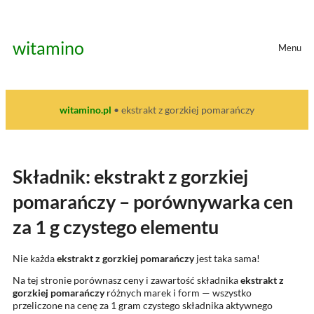
Przejdź
do
treści
witamino
Menu
witamino.pl
•
ekstrakt z gorzkiej pomarańczy
Składnik: ekstrakt z gorzkiej
pomarańczy – porównywarka cen
za 1 g czystego elementu
Nie każda
ekstrakt z gorzkiej pomarańczy
jest taka sama!
Na tej stronie porównasz ceny i zawartość składnika
ekstrakt z
gorzkiej pomarańczy
różnych marek i form — wszystko
przeliczone na cenę za 1 gram czystego składnika aktywnego