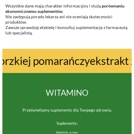
Wszystkie dane mają charakter informacyjny i służą
porównaniu
ekonomicznemu suplementów
.
Nie zastępują porady lekarza ani nie oceniają skuteczności
produktów.
Zawsze sprawdzaj etykietę i konsultuj suplementację z farmaceutą
lub specjalistą.
zkiej pomarańczy
ekstrakt z o
WITAMINO
Prześwietlamy suplementy dla Twojego zdrowia.
Suplementy:
Składniki, w tym: