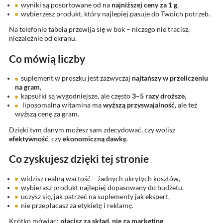
wyniki są posortowane od na
najniższej ceny za 1 g
,
wybierzesz produkt, który najlepiej pasuje do Twoich potrzeb.
Na telefonie tabela przewija się w bok – niczego nie tracisz,
niezależnie od ekranu.
Co mówią liczby
suplement w proszku jest zazwyczaj
najtańszy w przeliczeniu
na gram
,
kapsułki są wygodniejsze, ale często
3–5 razy droższe
,
liposomalna witamina ma
wyższą przyswajalność
, ale też
wyższą cenę za gram.
Dzięki tym danym możesz sam zdecydować, czy wolisz
efektywność
, czy
ekonomiczną dawkę
.
Co zyskujesz dzięki tej stronie
widzisz realną wartość – żadnych ukrytych kosztów,
wybierasz produkt najlepiej dopasowany do budżetu,
uczysz się, jak patrzeć na suplementy jak ekspert,
nie przepłacasz za etykietę i reklamę.
Krótko mówiąc:
płacisz za skład, nie za marketing
.