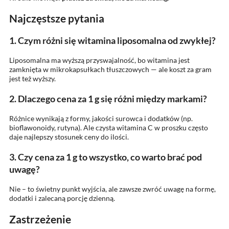
Najczęstsze pytania
1. Czym różni się witamina liposomalna od zwykłej?
Liposomalna ma wyższą przyswajalność, bo witamina jest
zamknięta w mikrokapsułkach tłuszczowych — ale koszt za gram
jest też wyższy.
2. Dlaczego cena za 1 g się różni między markami?
Różnice wynikają z formy, jakości surowca i dodatków (np.
bioflawonoidy, rutyna). Ale czysta witamina C w proszku często
daje najlepszy stosunek ceny do ilości.
3. Czy cena za 1 g to wszystko, co warto brać pod
uwagę?
Nie – to świetny punkt wyjścia, ale zawsze zwróć uwagę na formę,
dodatki i zalecaną porcję dzienną.
Zastrzeżenie