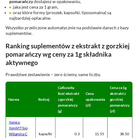
pomarańczy
dostajesz w opakowaniu,
jaka jest cena za 1 gram,
oraz które formy (proszek, kapsułki, liposomalna) są
najbardziej opłacalne.
Wszystko przeliczone automatycznie na podstawie danych z bazy
suplementów.
Ranking suplementów z ekstrakt z gorzkiej
pomarańczy wg ceny za 1g składnika
aktywnego
Prawdziwe zestawienie – zero ściemy, same liczby.
Całkowita
Cena za 1g
ilość ekstrakt
Cena
ekstrakt z
Nazwa
Rodzaj
z gorzkiej
opakowania
gorzkiej
pomarańczy
(zł)
pomarańczy
(g)
(zł)
Xenico
XeniVIT bio
Witamina C
kapsułki
0.3
11.55
38.50