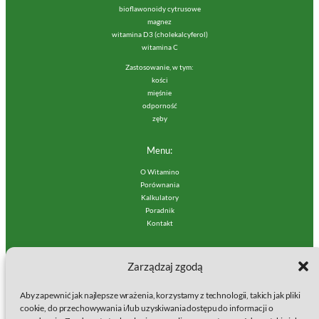
bioflawonoidy cytrusowe
magnez
witamina D3 (cholekalcyferol)
witamina C
Zastosowanie, w tym:
kości
mięśnie
odporność
zęby
Menu:
O Witamino
Porównania
Kalkulatory
Poradnik
Kontakt
Polityki:
Zarządzaj zgodą
Regulamin Serwisu
Polityka prywatności
Aby zapewnić jak najlepsze wrażenia, korzystamy z technologii, takich jak pliki
Polityka plików cookies (EU)
cookie, do przechowywania i/lub uzyskiwania dostępu do informacji o