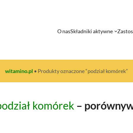
O nas
Składniki aktywne
Zasto
witamino.pl
•
Produkty oznaczone “podział komórek”
podział komórek
– porównywa