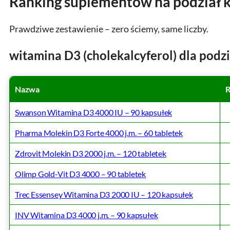
Ranking suplementów na podział 
Prawdziwe zestawienie – zero ściemy, same liczby.
witamina D3 (cholekalcyferol) dla podz
Nazwa
R
Swanson Witamina D3 4000 IU – 90 kapsułek
Pharma Molekin D3 Forte 4000 j.m. – 60 tabletek
Zdrovit Molekin D3 2000 j.m. – 120 tabletek
Olimp Gold-Vit D3 4000 – 90 tabletek
Trec Essensey Witamina D3 2000 IU – 120 kapsułek
INV Witamina D3 4000 j.m. – 90 kapsułek