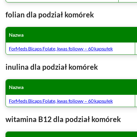
folian dla podział komórek
Nazwa
ForMeds Bicaps Folate, kwas foliowy – 60 kapsułek
inulina dla podział komórek
Nazwa
ForMeds Bicaps Folate, kwas foliowy – 60 kapsułek
witamina B12 dla podział komórek