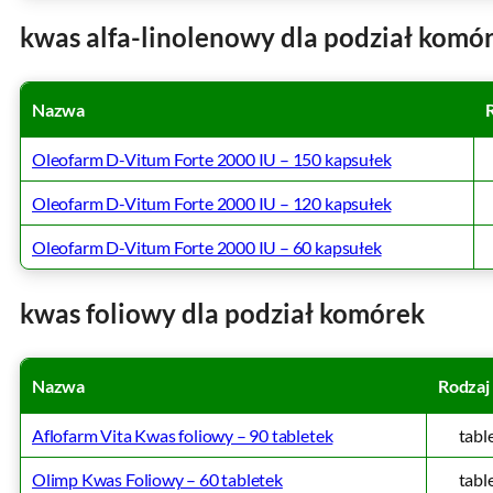
kwas alfa-linolenowy dla podział komó
Nazwa
Oleofarm D-Vitum Forte 2000 IU – 150 kapsułek
Oleofarm D-Vitum Forte 2000 IU – 120 kapsułek
Oleofarm D-Vitum Forte 2000 IU – 60 kapsułek
kwas foliowy dla podział komórek
Nazwa
Rodzaj
Aflofarm Vita Kwas foliowy – 90 tabletek
tabl
Olimp Kwas Foliowy – 60 tabletek
tabl