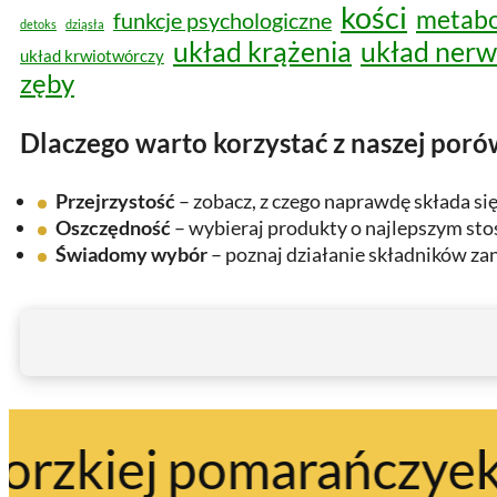
kości
metabo
funkcje psychologiczne
detoks
dziąsła
układ krążenia
układ ner
układ krwiotwórczy
zęby
Dlaczego warto korzystać z naszej por
Przejrzystość
– zobacz, z czego naprawdę składa si
Oszczędność
– wybieraj produkty o najlepszym stos
Świadomy wybór
– poznaj działanie składników zan
rańczy
ekstrakt z owoc