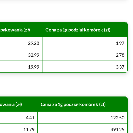
pakowania (zł)
Cena za 1g podział komórek (zł)
29.28
1.97
32.99
2.78
19.99
3.37
owania (zł)
Cena za 1g podział komórek (zł)
4.41
122.50
11.79
491.25