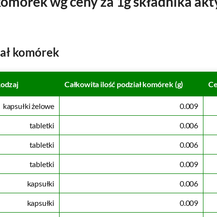
komórek wg ceny za 1g składnika ak
iał komórek
odzaj
Całkowita ilość podział komórek (g)
Ce
kapsułki żelowe
0.009
tabletki
0.006
tabletki
0.006
tabletki
0.009
kapsułki
0.006
kapsułki
0.009