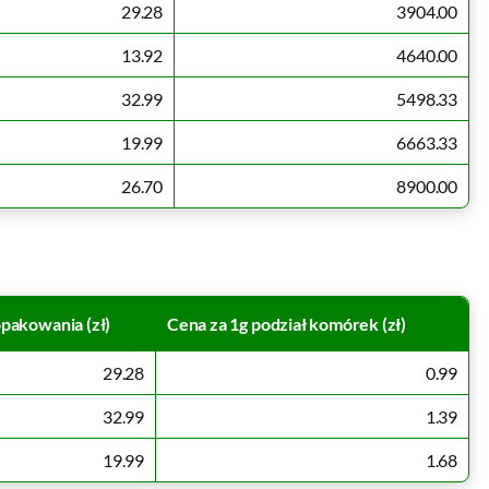
29.28
3904.00
13.92
4640.00
32.99
5498.33
19.99
6663.33
26.70
8900.00
pakowania (zł)
Cena za 1g podział komórek (zł)
29.28
0.99
32.99
1.39
19.99
1.68