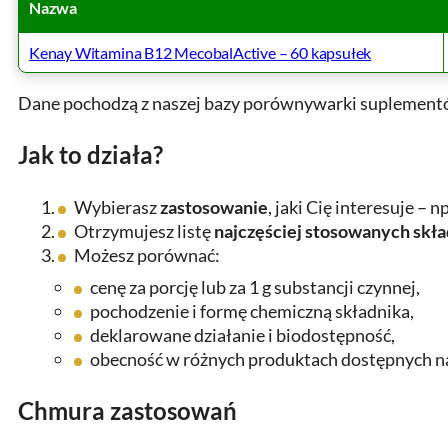
Nazwa
Kenay Witamina B12 MecobalActive – 60 kapsułek
Dane pochodzą z naszej bazy porównywarki suplementó
Jak to działa?
Wybierasz
zastosowanie
, jaki Cię interesuje – n
Otrzymujesz listę
najczęściej stosowanych sk
Możesz porównać:
cenę za porcję lub za 1 g substancji czynnej,
pochodzenie i formę chemiczną składnika,
deklarowane działanie i biodostępność,
obecność w różnych produktach dostępnych na
Chmura zastosowań