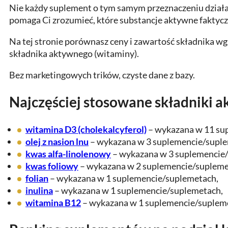
Nie każdy suplement o tym samym przeznaczeniu działa t
pomaga Ci zrozumieć, które substancje aktywne faktyczn
Na tej stronie porównasz ceny i zawartość składnika w
składnika aktywnego (witaminy).
Bez marketingowych trików, czyste dane z bazy.
Najczęściej stosowane składniki 
witamina D3 (cholekalcyferol)
– wykazana w 11 su
olej z nasion lnu
– wykazana w 3 suplemencie/supl
kwas alfa-linolenowy
– wykazana w 3 suplemencie
kwas foliowy
– wykazana w 2 suplemencie/supleme
folian
– wykazana w 1 suplemencie/suplemetach,
inulina
– wykazana w 1 suplemencie/suplemetach,
witamina B12
– wykazana w 1 suplemencie/suplem