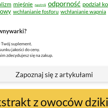
odporność
podział k
lizm
mięśnie
nastrój
wowy
wchłanianie fosforu
wchłanianie wapnia
ównywarki?
ę Twój suplement.
unku jakości do ceny.
im zdecydujesz się na zakup.
Zapoznaj się z artykułami
ów dzikiej róży
folian
i