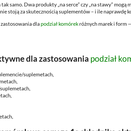
ak samo. Dwa produkty „na serce” czy „na stawy” mogą mie
ie stoją za skutecznością suplementów – i ile naprawdę k
g zastosowania dla
podział komórek
różnych marek i form —
aktywne dla zastosowania
podział ko
plemencie/suplemetach,
emetach,
/suplemetach,
tach,
etach,