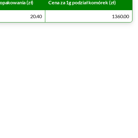
opakowania (zł)
Cena za 1g podział komórek (zł)
20.40
1360.00