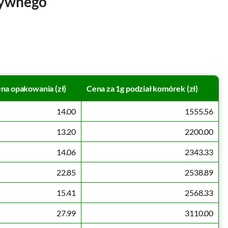
tywnego
na opakowania (zł)
Cena za 1g podział komórek (zł)
14.00
1555.56
13.20
2200.00
14.06
2343.33
22.85
2538.89
15.41
2568.33
27.99
3110.00