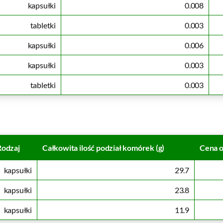
kapsułki
0.008
tabletki
0.003
kapsułki
0.006
kapsułki
0.003
tabletki
0.003
Rodzaj
Całkowita ilość podział komórek (g)
Cena o
kapsułki
29.7
kapsułki
23.8
kapsułki
11.9