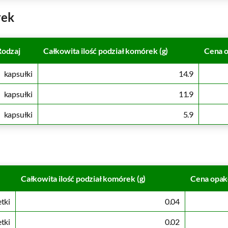
rek
Rodzaj
Całkowita ilość podział komórek (g)
Cena o
kapsułki
14.9
kapsułki
11.9
kapsułki
5.9
Całkowita ilość podział komórek (g)
Cena opak
etki
0.04
etki
0.02