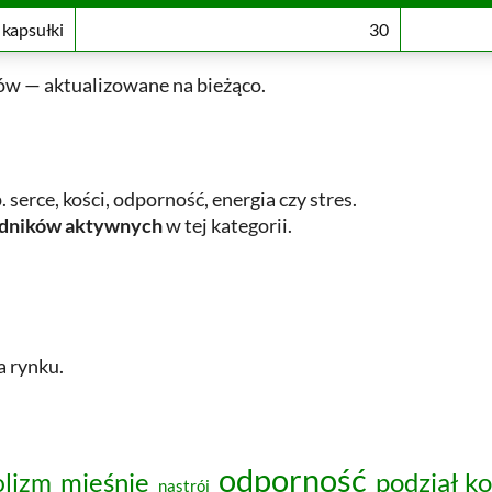
kapsułki
30
w — aktualizowane na bieżąco.
p. serce, kości, odporność, energia czy stres.
ładników aktywnych
w tej kategorii.
 rynku.
odporność
podział k
lizm
mięśnie
nastrój