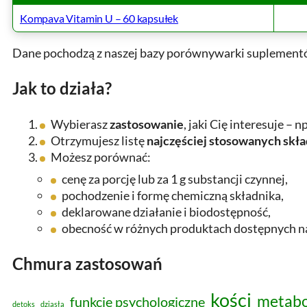
Kompava Vitamin U – 60 kapsułek
Dane pochodzą z naszej bazy porównywarki suplementó
Jak to działa?
Wybierasz
zastosowanie
, jaki Cię interesuje – n
Otrzymujesz listę
najczęściej stosowanych sk
Możesz porównać:
cenę za porcję lub za 1 g substancji czynnej,
pochodzenie i formę chemiczną składnika,
deklarowane działanie i biodostępność,
obecność w różnych produktach dostępnych na
Chmura zastosowań
kości
metabo
funkcje psychologiczne
detoks
dziąsła