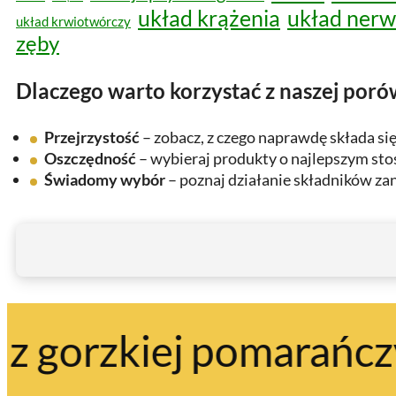
układ krążenia
układ ner
układ krwiotwórczy
zęby
Dlaczego warto korzystać z naszej por
Przejrzystość
– zobacz, z czego naprawdę składa si
Oszczędność
– wybieraj produkty o najlepszym stos
Świadomy wybór
– poznaj działanie składników zan
zkiej pomarańczy
ekstr