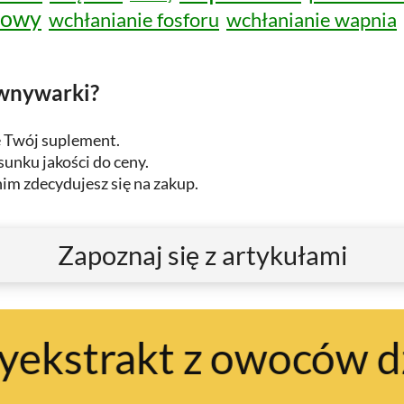
wowy
wchłanianie fosforu
wchłanianie wapnia
ównywarki?
ę Twój suplement.
unku jakości do ceny.
im zdecydujesz się na zakup.
Zapoznaj się z artykułami
akt z owoców dzikiej r