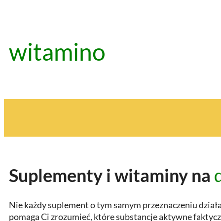
Przejdź
do
treści
witamino
Suplementy i witaminy na
Nie każdy suplement o tym samym przeznaczeniu działa t
pomaga Ci zrozumieć, które substancje aktywne faktyczn