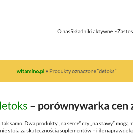
O nas
Składniki aktywne
Zasto
witamino.pl
•
Produkty oznaczone “detoks”
detoks
– porównywarka cen z
ak samo. Dwa produkty „na serce” czy „na stawy” mogą mie
ie stoją za skutecznością suplementów – i ile naprawdę k