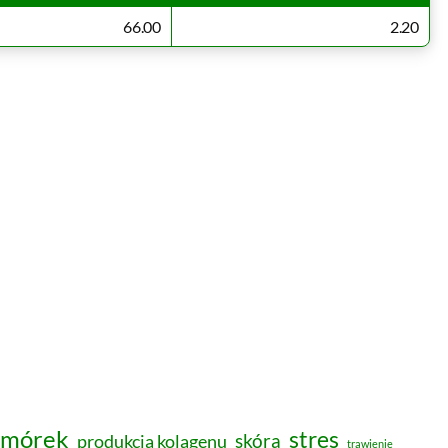
66.00
2.20
omórek
stres
skóra
produkcja kolagenu
trawienie