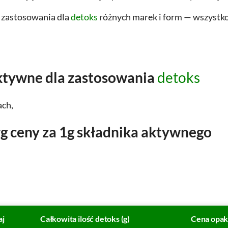
g zastosowania dla
detoks
różnych marek i form — wszystko 
aktywne dla zastosowania
detoks
ach,
 ceny za 1g składnika aktywnego
aj
Całkowita ilość detoks (g)
Cena opak