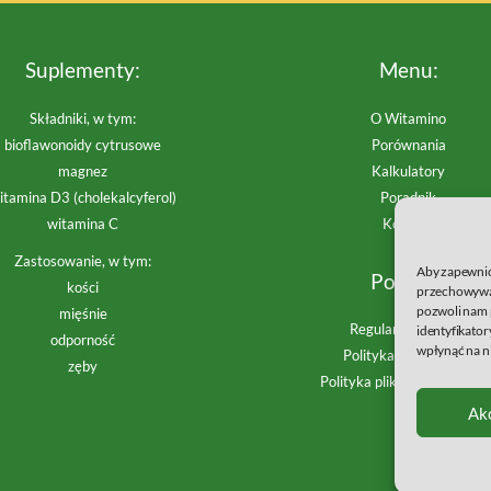
Suplementy:
Menu:
Składniki, w tym:
O Witamino
bioflawonoidy cytrusowe
Porównania
magnez
Kalkulatory
itamina D3 (cholekalcyferol)
Poradnik
witamina C
Kontakt
Zastosowanie, w tym:
Aby zapewnić 
Polityki:
kości
przechowywan
pozwoli nam 
mięśnie
Regulamin Serwisu
identyfikator
odporność
wpłynąć na ni
Polityka prywatności
zęby
Polityka plików cookies (EU
Ak