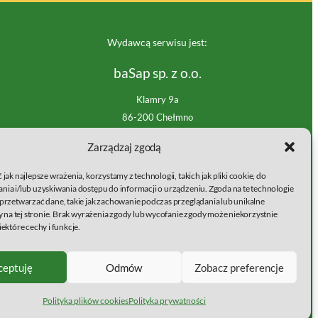
Wydawcą serwisu jest:
baSap sp. z o.o.
Klamry 9a
86-200 Chełmno
KRS: 0000861633
Zarządzaj zgodą
NIP: 8751563825
Regon: 387102999
jak najlepsze wrażenia, korzystamy z technologii, takich jak pliki cookie, do
ia i/lub uzyskiwania dostępu do informacji o urządzeniu. Zgoda na te technologie
Strona facebook
Instagram
Jesteśmy na
przetwarzać dane, takie jak zachowanie podczas przeglądania lub unikalne
y na tej stronie. Brak wyrażenia zgody lub wycofanie zgody może niekorzystnie
ektóre cechy i funkcje.
)
ceptuję
Odmów
Zobacz preferencje
Polityka plików cookies
Polityka prywatności