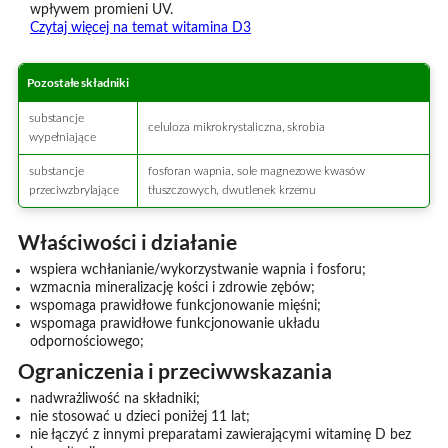
wpływem promieni UV.
Czytaj więcej na temat witamina D3
Pozostałe składniki
substancje
celuloza mikrokrystaliczna, skrobia
wypełniające
substancje
fosforan wapnia, sole magnezowe kwasów
przeciwzbrylające
tłuszczowych, dwutlenek krzemu
Właściwości i działanie
wspiera wchłanianie/wykorzystwanie wapnia i fosforu;
wzmacnia mineralizację kości i zdrowie zębów;
wspomaga prawidłowe funkcjonowanie mięśni;
wspomaga prawidłowe funkcjonowanie układu
odpornościowego;
Ograniczenia i przeciwwskazania
nadwrażliwość na składniki;
nie stosować u dzieci poniżej 11 lat;
nie łączyć z innymi preparatami zawierającymi witaminę D bez