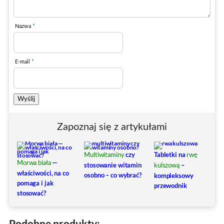
Nazwa
*
E-mail
*
Zapoznaj się z artykułami
czy
Tabletki na
Multiwitaminy
rwę
—
Morwa biała
stosowanie witamin
–
kulszową
właściwości, na co
osobno – co wybrać?
kompleksowy
pomaga i jak
przewodnik
stosować?
Podobne produkty: