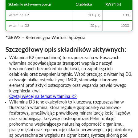
Składniki aktywne w porcji
1 tabletka
RWS* [%]
witamina K2
100 µg
133
witamina D3
50 µg
1000
*%RWS – Referencyjna Wartość Spożycia
Szczegółowy opis składników aktywnych:
Witamina K2 (menachinon) to rozpuszczalna w tłuszczach
witamina odpowiadająca za transport wapnia z naczyń
krwionośnych bezpośrednio do kości, co zapobiega ich
osłabieniu oraz zwapnieniu tętnic. Współpracując z witaminą D3,
aktywuje białka osteokalcynę i MGP, stanowiąc kluczowy
element profilaktyki osteoporozy oraz wsparcia prawidłowego
krzepnięcia krwi.
Czytaj więcej na temat witamina K2
Witamina D3 (cholekalcyferol) to kluczowa, rozpuszczalna w
tłuszczach witamina, która reguluje gospodarkę wapniowo-
fosforową, umożliwiając prawidłową mineralizację kości i zębów
oraz zapobiegając krzywicy i osteoporozie. Pełni funkcję
prohormonu wspierającego naturalną odporność organizmu,
pracę mięśni oraz regenerację układu nerwowego, a jej niedobory
są powszechne ze względu na ograniczoną syntezę skórną pod