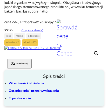
ludzki organizm w najwyższym stopniu. Otrzęślana z tradycyjnego
japońskiego sfermentowanego produktu soi, w wyniku fermentacji
bakterii Bacillus subtilis natto.
6,09
zł
cena od
Sprawdź 26 sklepy na
(1 opinia klienta)
Oceniony
1
, 
, 
kości
mięśnie
odporność
4.00
na 5
, 
witamina K2
witamina D3
na
podstawie
oceny
klienta
Porównaj
Spis treści
Właściwości i działanie
Ograniczenia i przeciwwskazania
O producencie