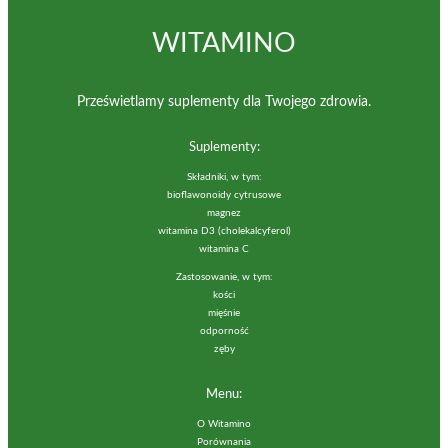
WITAMINO
Prześwietlamy suplementy dla Twojego zdrowia.
Suplementy:
Składniki, w tym:
bioflawonoidy cytrusowe
magnez
witamina D3 (cholekalcyferol)
witamina C
Zastosowanie, w tym:
kości
mięśnie
odporność
zęby
Menu:
O Witamino
Porównania