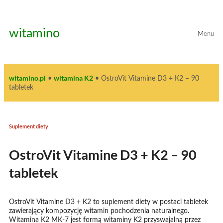
Przejdź
do
treści
witamino
Menu
witamino.pl
witamina K2
•
•
OstroVit Vitamine D3 + K2 – 90
tabletek
Suplement diety
OstroVit Vitamine D3 + K2 – 90
tabletek
OstroVit Vitamine D3 + K2 to suplement diety w postaci tabletek
zawierający kompozycję witamin pochodzenia naturalnego.
Witamina K2 MK-7 jest formą witaminy K2 przyswajalną przez