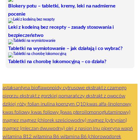
Blokery potu – tabletki, kremy, leki na nadmierne
pocenie
Leki z kodeiną bez recepty – zasady stosowania i
bezpieczeństwo
Tabletki na
wymiotowanie
– jak działają i co wybrać?
Tabletki na
chorobę lokomocyjną
– co działa?
astaksantyna
bioflawonoidy cytrusowe
ekstrakt z czarnego
pieprzu
ekstrakt z gorzkiej pomarańczy
ekstrakt z owoców
dzikiej róży
folian
inulina
koenzym Q10
kwas alfa-linolenowy
kwas foliowy
kwas foliowy (kwas pteroilomonoglutaminowy)
magnez
magnez (chlorek sześciowodny)
magnez (cytrynian)
magnez (mleczan dwuwodny)
olej z nasion lnu
piperyna
wapń
witamina B12
witamina B6
witamina B6 (chlorowodorek