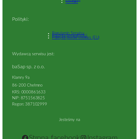
Kontakt
Polityki:
Regulamin Serwisu
Polityka prywatności
Polityka plików cookies (EU)
Wydawcą serwisu jest:
baSap sp. z o.o.
Klamry 9a
86-200 Chełmno
KRS: 0000861633
NIP: 8751563825
Regon: 387102999
Jesteśmy na
Strona facebook
Instagram