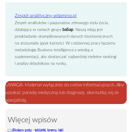
Zespół analityczny witamino.pl
Zespół analityków i pasjonatów zdrowego stylu życia,
działający w ramach grupy
baSap
. Naszą misją jest
przekładanie skomplikowanych danych biochemicznych
na zrozumiały język korzyści. W codziennej pracy łączymy
metodologię Business Intelligence z wiedzą o
suplementacji, aby dostarczać najbardziej rzetelne rankingi
i analizy składników na rynku.
UWAGA: Materiał wyłącznie do celów informacyjnych. Aby
uzyskać poradę medyczną lub diagnozę, skonsultuj się ze
specjalistą.
Więcej wpisów