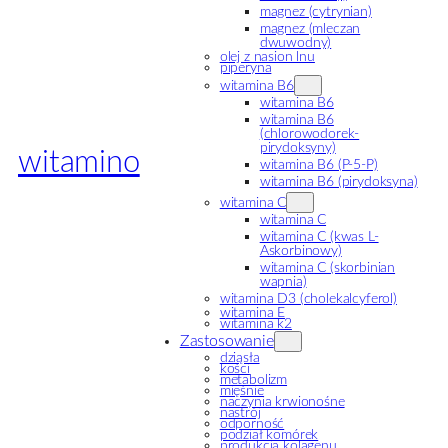
magnez (cytrynian)
magnez (mleczan
dwuwodny)
olej z nasion lnu
piperyna
witamina B6
witamina B6
witamina B6
(chlorowodorek-
pirydoksyny)
witamino
witamina B6 (P-5-P)
witamina B6 (pirydoksyna)
witamina C
witamina C
witamina C (kwas L-
Askorbinowy)
witamina C (skorbinian
wapnia)
witamina D3 (cholekalcyferol)
witamina E
witamina k2
Zastosowanie
dziąsła
kości
metabolizm
mięśnie
naczynia krwionośne
nastrój
odporność
podział komórek
produkcja kolagenu