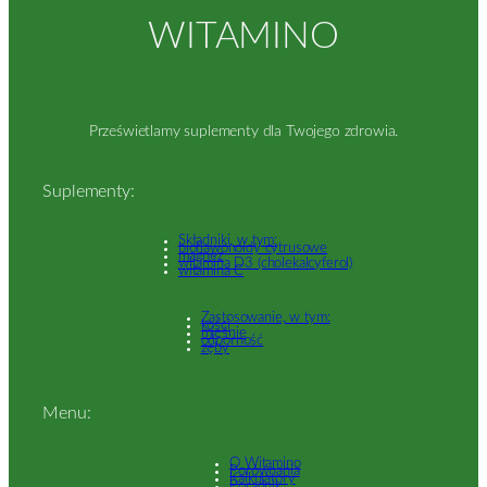
WITAMINO
Prześwietlamy suplementy dla Twojego zdrowia.
Suplementy:
Składniki, w tym:
bioflawonoidy cytrusowe
magnez
witamina D3 (cholekalcyferol)
witamina C
Zastosowanie, w tym:
kości
mięśnie
odporność
zęby
Menu:
O Witamino
Porównania
Kalkulatory
Poradnik