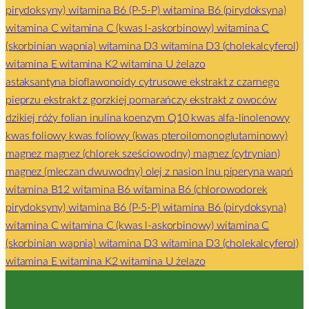
pirydoksyny)
witamina B6 (P-5-P)
witamina B6 (pirydoksyna)
witamina C
witamina C (kwas l-askorbinowy)
witamina C
(skorbinian wapnia)
witamina D3
witamina D3 (cholekalcyferol)
witamina E
witamina K2
witamina U
żelazo
astaksantyna
bioflawonoidy cytrusowe
ekstrakt z czarnego
pieprzu
ekstrakt z gorzkiej pomarańczy
ekstrakt z owoców
dzikiej róży
folian
inulina
koenzym Q10
kwas alfa-linolenowy
kwas foliowy
kwas foliowy (kwas pteroilomonoglutaminowy)
magnez
magnez (chlorek sześciowodny)
magnez (cytrynian)
magnez (mleczan dwuwodny)
olej z nasion lnu
piperyna
wapń
witamina B12
witamina B6
witamina B6 (chlorowodorek
pirydoksyny)
witamina B6 (P-5-P)
witamina B6 (pirydoksyna)
witamina C
witamina C (kwas l-askorbinowy)
witamina C
(skorbinian wapnia)
witamina D3
witamina D3 (cholekalcyferol)
witamina E
witamina K2
witamina U
żelazo