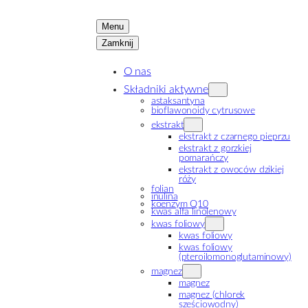
Przejdź
Menu
do
Zamknij
treści
O nas
Składniki aktywne
astaksantyna
bioflawonoidy cytrusowe
ekstrakt
ekstrakt z czarnego pieprzu
ekstrakt z gorzkiej
pomarańczy
ekstrakt z owoców dzikiej
róży
folian
inulina
koenzym Q10
kwas alfa linolenowy
kwas foliowy
kwas foliowy
kwas foliowy
(pteroilomonoglutaminowy)
magnez
magnez
magnez (chlorek
sześciowodny)