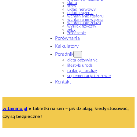
skóra
stres
układ nerwowy
układ krążenia
wchłanianie fosforu
wchłanianie wapnia
wchłanianie żelaza
wysiłek fizyczny
zęby
zmęczenie
Porównania
Kalkulatory
Poradnik
dieta odżywianie
lifestyle uroda
rankingi i analizy
suplementacja i zdrowie
Kontakt
witamino.pl
•
Tabletki na sen – jak działają, kiedy stosować,
czy są bezpieczne?