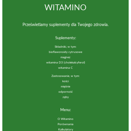
WITAMINO
Prześwietlamy suplementy dla Twojego zdrowia.
Suplementy:
Składniki, w tym:
bioflawonoidy cytrusowe
magnez
witamina D3 (cholekalcyferol)
witamina C
Zastosowanie, w tym:
kości
mięśnie
odporność
zęby
Menu:
O Witamino
Porównania
Kalkulatory