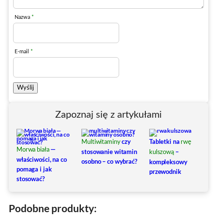
Nazwa
*
E-mail
*
Zapoznaj się z artykułami
czy
Tabletki na
Multiwitaminy
rwę
—
Morwa biała
stosowanie witamin
–
kulszową
właściwości, na co
osobno – co wybrać?
kompleksowy
pomaga i jak
przewodnik
stosować?
Podobne produkty: