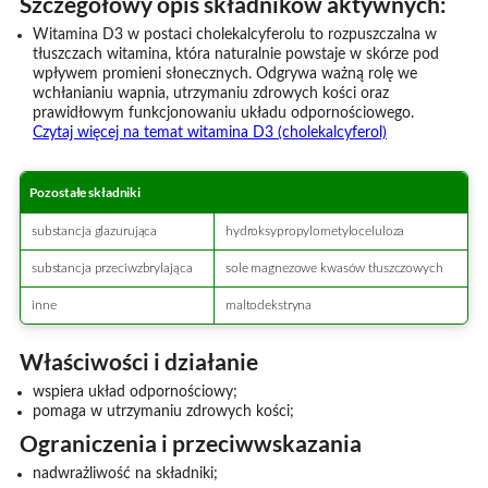
Szczegółowy opis składników aktywnych:
Witamina D3 w postaci cholekalcyferolu to rozpuszczalna w
tłuszczach witamina, która naturalnie powstaje w skórze pod
wpływem promieni słonecznych. Odgrywa ważną rolę we
wchłanianiu wapnia, utrzymaniu zdrowych kości oraz
prawidłowym funkcjonowaniu układu odpornościowego.
Czytaj więcej na temat witamina D3 (cholekalcyferol)
Pozostałe składniki
substancja glazurująca
hydroksypropylometyloceluloza
substancja przeciwzbrylająca
sole magnezowe kwasów tłuszczowych
inne
maltodekstryna
Właściwości i działanie
wspiera układ odpornościowy;
pomaga w utrzymaniu zdrowych kości;
Ograniczenia i przeciwwskazania
nadwrażliwość na składniki;