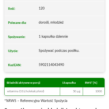
Ilość:
120
Polecane dla:
dorośli, młodzież
Spożywanie:
1 kapsułka dziennie
Użycie:
Spożywać podczas posiłku.
Kod EAN:
5902114043490
Składniki aktywne w porcji
1 kapsułka
RWS* [%]
witamina D3 (cholekalcyferol)
50 µg
1000
*%RWS – Referencyjna Wartość Spożycia