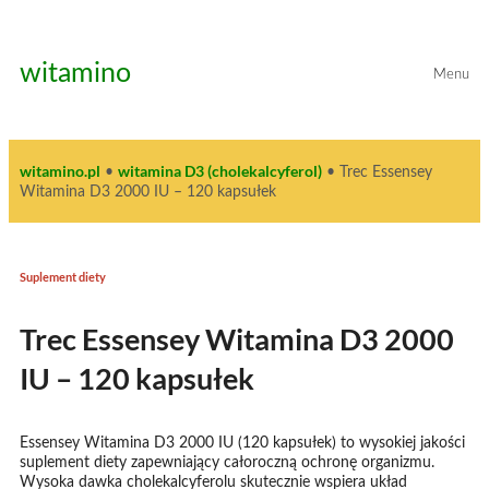
Przejdź
do
treści
witamino
Menu
witamino.pl
witamina D3 (cholekalcyferol)
•
•
Trec Essensey
Witamina D3 2000 IU – 120 kapsułek
Suplement diety
Trec Essensey Witamina D3 2000
IU – 120 kapsułek
Essensey Witamina D3 2000 IU (120 kapsułek) to wysokiej jakości
suplement diety zapewniający całoroczną ochronę organizmu.
Wysoka dawka cholekalcyferolu skutecznie wspiera układ