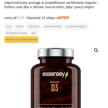
odpornościowy, pomaga w prawidłowym wchłanianiu wapnia i
fosforu oraz dba o zdrowe, mocne kości, zęby i pracę mięśni.
15,41
zł
cena od
Sprawdź 15 sklepy na
, 
, 
, 
, 
, 
kości
mięśnie
odporność
podział komórek
wchłanianie fosforu
, 
wchłanianie wapnia
zęby
witamina D3 (cholekalcyferol)